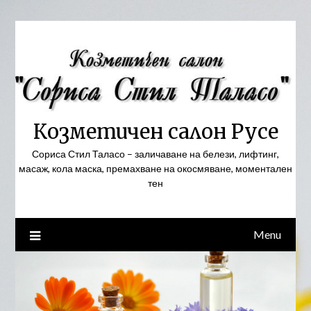
Skip
to
content
Козметичен салон Русе
Сориса Стил Таласо – заличаване на белези, лифтинг,
масаж, кола маска, премахване на окосмяване, моментален
тен
Menu