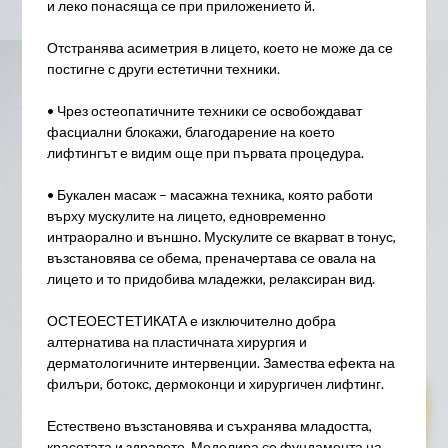
и леко понасяща се при приложението й.
Отстранява асиметрия в лицето, което не може да се
постигне с други естетични техники.
• Чрез остеопатичните техники се освобождават
фасциални блокажи, благодарение на което
лифтингът е видим още при първата процедура.
• Букален масаж – масажна техника, която работи
върху мускулите на лицето, едновременно
интраорално и външно. Мускулите се вкарват в тонус,
възстановява се обема, преначертава се овала на
лицето и то придобива младежки, релаксиран вид.
ОСТЕОЕСТЕТИКАТА е изключително добра
алтернатива на пластичната хирургия и
дерматологичните интервенции. Замества ефекта на
филъри, ботокс, дермоконци и хирургичен лифтинг.
Естествено възстановява и съхранява младостта,
красотата и здравето. Моделира се фундамента на