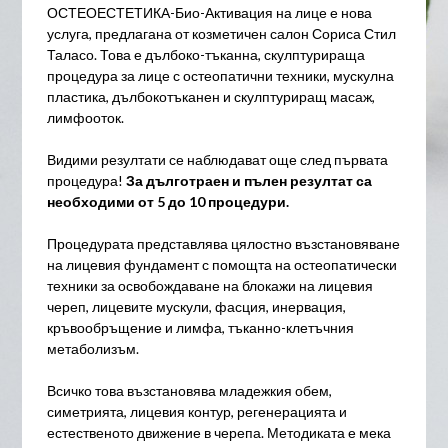
ОСТЕОЕСТЕТИКА-Био-Активация на лице е нова
услуга, предлагана от козметичен салон Сориса Стил
Таласо. Това е дълбоко-тъканна, скулптурираща
процедура за лице с остеопатични техники, мускулна
пластика, дълбокотъканен и скулптуриращ масаж,
лимфооток.
​Видими резултати се наблюдават още след първата
процедура!
За дълготраен и пълен резултат са
необходими от 5 до 10 процедури.
Процедурата представлява цялостно възстановяване
на лицевия фундамент с помощта на остеопатически
техники за освобождаване на блокажи на лицевия
череп, лицевите мускули, фасция, инервация,
кръвообръщение и лимфа, тъканно-клетъчния
метаболизъм.
Всичко това възстановява младежкия обем,
симетрията, лицевия контур, регенерацията и
естественото движение в черепа. Методиката е мека