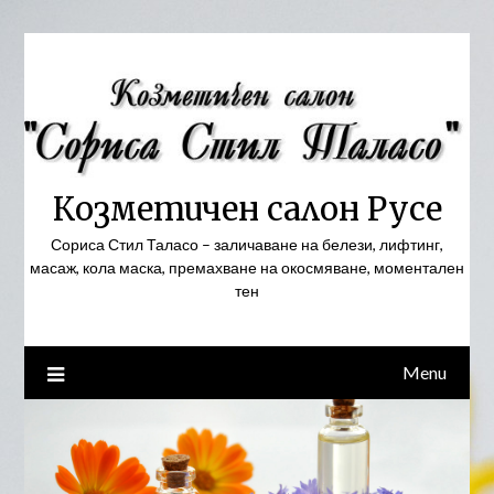
Skip
to
content
Козметичен салон Русе
Сориса Стил Таласо – заличаване на белези, лифтинг,
масаж, кола маска, премахване на окосмяване, моментален
тен
Menu