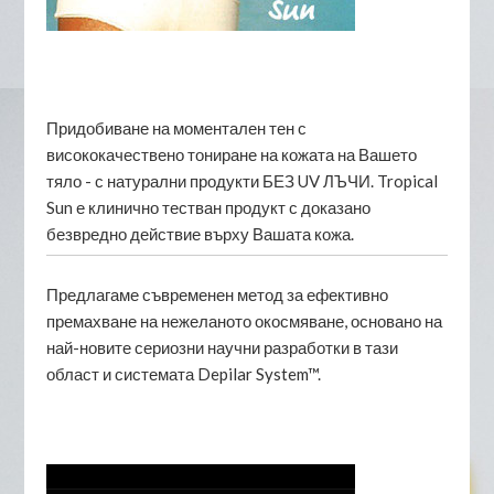
Придобиване на моментален тен с
висококачествено тониране на кожата на Вашето
тяло - с натурални продукти БЕЗ UV ЛЪЧИ. Tropical
Sun е клинично тестван продукт с доказано
безвредно действие върху Вашата кожа.
Предлагаме съвременен метод за ефективно
премахване на нежеланото окосмяване, основано на
най-новите сериозни научни разработки в тази
област и системата Depilar System™.