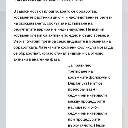
В зависимост от площта, която се обработва,
косъмните растежни цикли, и наследствените белези
на окосмяването, срокът за настъпване на
резултатите варира и е индивидуален. Не всички
косъмни клетки са активни по едно и също време, а
Depilar System третира само видимите в момента на
обработката. Латентните космени фоликули могат да
се обработват, когато станат видими и са отново
активни в анагенна фаза.
За правилно
третиране на
косъмните фоликули с
Depilar System™ се
препоръчват 4-
седмични интервали
между процедурите
на лицето и 5-6 –
седмични интервали
при процедурите
върху тялото. Някои