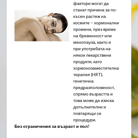
фактори могат да
станат причина за по-
късен растеж на
космите – хормонални
промени, през време
на бременност или
менопауза, както и
при употребата на
някои лекарствени
продукти, като
хормонозаместителна
терапия (HRT),
генетична
предразположеност,
спрямо възрастта и
това може да изиска
допълнителни и
повтарящи се
процедури.
Без ограничения за възраст и пол!