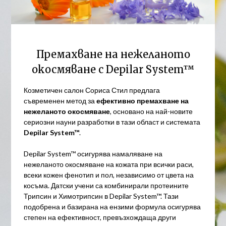
Премахване на нежеланото
окосмяване с Depilar System™
Козметичен салон Сориса Стил предлага
съвременен метод за
ефективно премахване на
нежеланото окосмяване
, основано на най-новите
сериозни науни разработки в тази област и системата
Depilar System™
.
Depilar System™ осигурява намаляване на
нежеланото окосмяване на кожата при всички раси,
всеки кожен фенотип и пол, независимо от цвета на
косъма. Датски учени са комбинирали протеините
Трипсин и Химотрипсин в Depilar System™. Тази
подобрена и базирана на ензими формула осигурява
степен на ефективност, превъзхождаща други