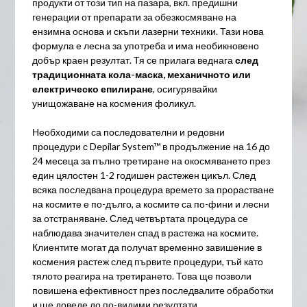
продукти от този тип на пазара, вкл. предишни
генерации от препарати за обезкосмяване на
ензимна основа и скъпи лазерни техники. Тази нова
формула е лесна за употреба и има необикновено
добър краен резултат. Тя се прилага веднага
след
традиционната кола-маска, механичното или
електрическо епилиране
, осигурявайки
унищожаване на космения фоликул.
Необходими са последователни и редовни
процедури с Depilar System™ в продължение на 16 до
24 месеца за пълно третиране на окосмяването през
един цялостен 1-2 годишен растежен цикъл. След
всяка последвана процедура времето за прорастване
на космите е по-дълго, а космите са по-фини и лесни
за отстраняване. След четвъртата процедура се
наблюдава значителен спад в растежа на космите.
Клиентите могат да получат временно завишение в
космения растеж след първите процедури, тъй като
тялото реагира на третирането. Това ще позволи
повишена ефективност през последвалите обработки
и ще доведе до по-видими резултати.