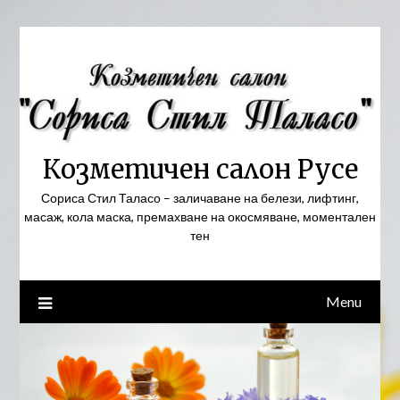
Skip
to
content
Козметичен салон Русе
Сориса Стил Таласо – заличаване на белези, лифтинг,
масаж, кола маска, премахване на окосмяване, моментален
тен
Menu