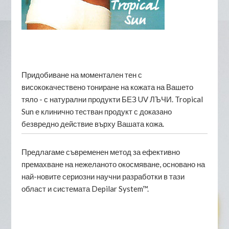
Придобиване на моментален тен с
висококачествено тониране на кожата на Вашето
тяло - с натурални продукти БЕЗ UV ЛЪЧИ. Tropical
Sun е клинично тестван продукт с доказано
безвредно действие върху Вашата кожа.
Предлагаме съвременен метод за ефективно
премахване на нежеланото окосмяване, основано на
най-новите сериозни научни разработки в тази
област и системата Depilar System™.