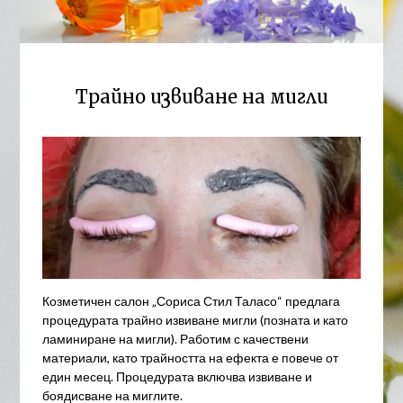
Трайно извиване на мигли
Козметичен салон „Сориса Стил Таласо“ предлага
процедурата трайно извиване мигли (позната и като
ламиниране на мигли). Работим с качествени
материали, като трайността на ефекта е повече от
един месец. Процедурата включва извиване и
боядисване на миглите.