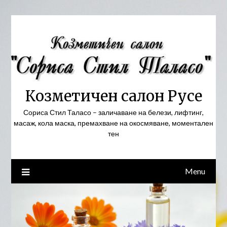
Skip
to
content
Козметичен салон Русе
Сориса Стил Таласо – заличаване на белези, лифтинг,
масаж, кола маска, премахване на окосмяване, моментален
тен
Menu