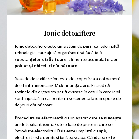
Ionic detoxifiere
Ionic detoxifiere este un sistem de
purificare
de înaltă
tehnologie, care ajută organismul să facă față
substanțelor otrăvitoare,
alimente acumulate, aer
poluat și obiceiuri dăunătoare
.
Baza de detoxifiere ion este descoperirea a doi oameni
de stiinta americani-
Mckinnan și agre
. Ei cred că
toxinele din organism pot fi extrase în cazul în care ionii
sunt injectați în ea, pentru a se conecta la ioni opuse de
deșeuri dăunătoare.
Procedura se efectuează cu un aparat care se numește
un detoxifiant
ionic
. Este o baie de picior în care se
introduce electrolitul. Baia este umplută cu apă,
electrolit este pornit și ionizează apa. Când apa este