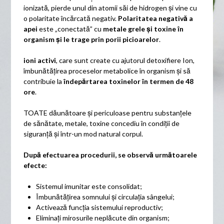
ionizată, pierde unul din atomii săi de hidrogen și vine cu
o polaritate încărcată negativ.
Polaritatea negativă a
apei
este „conectată” cu
metale grele și toxine în
organism și le trage prin porii picioarelor
.
ioni activi
, care sunt create cu ajutorul detoxifiere Ion,
îmbunătățirea proceselor metabolice în organism și să
contribuie la
îndepărtarea toxinelor în termen de 48
ore
.
TOATE dăunătoare și periculoase pentru substanțele
de sănătate, metale, toxine concediu în condiții de
siguranță și într-un mod natural corpul.
După efectuarea procedurii, se observă următoarele
efecte:
Sistemul imunitar este consolidat;
Îmbunătățirea somnului și circulația sângelui;
Activează funcția sistemului reproductiv;
Eliminați mirosurile neplăcute din organism;