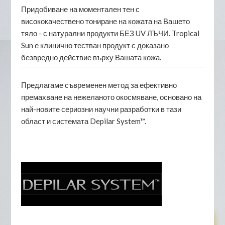
Придобиване на моментален тен с
висококачествено тониране на кожата на Вашето
тяло - с натурални продукти БЕЗ UV ЛЪЧИ. Tropical
Sun е клинично тестван продукт с доказано
безвредно действие върху Вашата кожа.
Предлагаме съвременен метод за ефективно
премахване на нежеланото окосмяване, основано на
най-новите сериозни научни разработки в тази
област и системата Depilar System™.