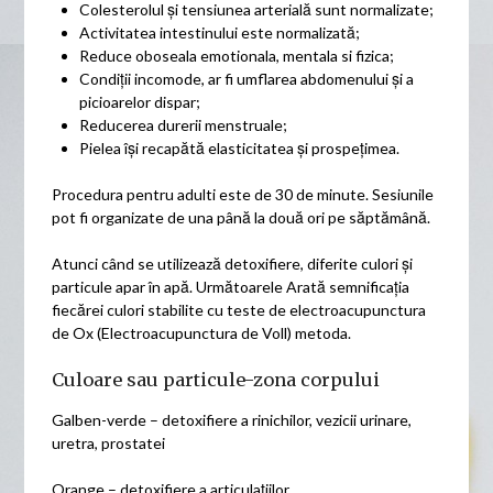
Colesterolul și tensiunea arterială sunt normalizate;
Activitatea intestinului este normalizată;
Reduce oboseala emotionala, mentala si fizica;
Condiții incomode, ar fi umflarea abdomenului și a
picioarelor dispar;
Reducerea durerii menstruale;
Pielea își recapătă elasticitatea și prospețimea.
Procedura pentru adulti este de 30 de minute. Sesiunile
pot fi organizate de una până la două ori pe săptămână.
Atunci când se utilizează detoxifiere, diferite culori și
particule apar în apă. Următoarele Arată semnificația
fiecărei culori stabilite cu teste de electroacupunctura
de Ox (Electroacupunctura de Voll) metoda.
Culoare sau particule-zona corpului
Galben-verde – detoxifiere a rinichilor, vezicii urinare,
uretra, prostatei
Orange – detoxifiere a articulațiilor