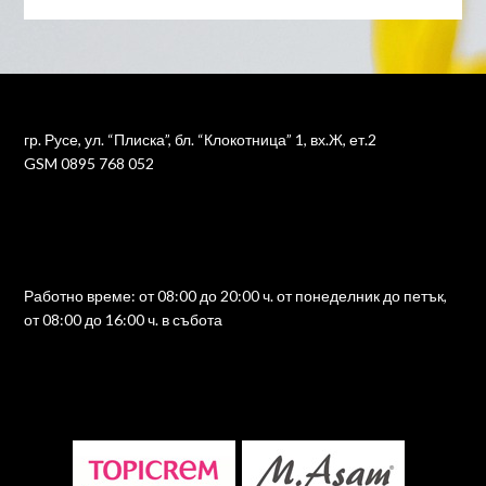
гр. Русе, ул. “Плиска”, бл. “Клокотница” 1, вх.Ж, ет.2
GSM 0895 768 052
Работно време: от 08:00 до 20:00 ч. от понеделник до петък,
от 08:00 до 16:00 ч. в събота