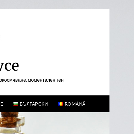
усе
а окосмяване, моментален тен
E
БЪЛГАРСКИ
ROMÂNĂ