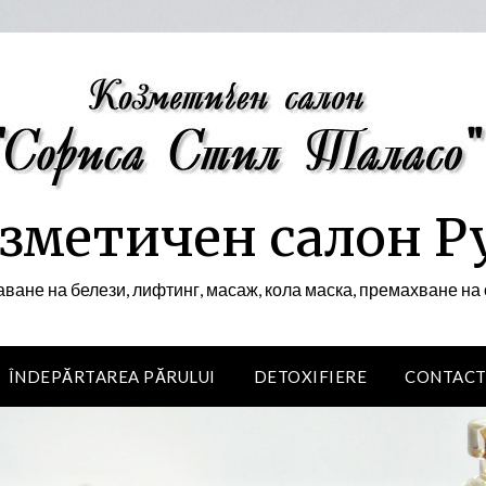
зметичен салон Р
ване на белези, лифтинг, масаж, кола маска, премахване н
ÎNDEPĂRTAREA PĂRULUI
DETOXIFIERE
CONTACT