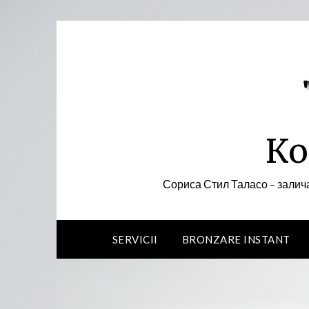
Skip
to
content
Ко
Сориса Стил Таласо – залича
SERVICII
BRONZARE INSTANT