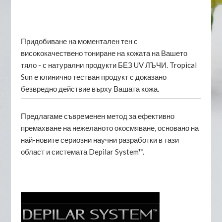
Придобиване на моментален тен с
висококачествено тониране на кожата на Вашето
тяло - с натурални продукти БЕЗ UV ЛЪЧИ. Tropical
Sun е клинично тестван продукт с доказано
безвредно действие върху Вашата кожа.
Предлагаме съвременен метод за ефективно
премахване на нежеланото окосмяване, основано на
най-новите сериозни научни разработки в тази
област и системата Depilar System™.