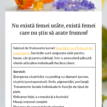
Nu există femei urâte, există femei
care nu știu să arate frumos!
Salonul de frumusete lucrari
Specialist cu 20 de ani de
experienta
. Serviciile sunt asigurate atât pentru
femei, cât și pentru bărbați. Într-o atmosferă plăcută
oferim atitudine individuală fiecărui client.
Servicii:
Ștergerea cicatricilor cu peeling cu diamant (acnee,
cicatrici postoperatorii, Striis, pigmentări, pori largi)
Tratamente faciale individuale în funcție de tipul de
piele
Ridicarea feței, a corpului și a bustului
Masaj corporal complet
Plasarea de cercei și body piercing