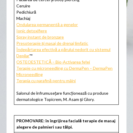
Ceruire
Pedichiură
Machiaj
Ondularea permanentă a genelor
Ionic detoxifiere
Spray instant de bronzare
Presoterapie și masaj de drenaj limfatic
Îndepărtarea efectivă a părului nedorit cu sistemul
Depilar
™
OSTEOESTETICĂ – Bio-Activarea feței
Terapie cu microneedling cu DermaPen – DermaPen
Microneedling
Terapia cu parafină pentru mâini
Salonul de înfrumusețare funcționează cu produse
dermatologice Topicrem, M. Asam și Glory.
PROMOVARE: în îngrijirea facială terapie de masaj
alegere de palmieri sau tălpi.