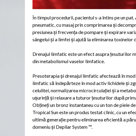
În timpul procedurii, pacientul s-a întins pe un pa
pneumatic, cu masaj prin comprimarea și decompri
presiunea și frecvența de pompare și expirare vari
sângelui și a limfei și ajută la eliminarea toxinelor
Drenajul limfatic este un efect asupra țesuturilor 
din metabolismul vaselor limfatice.
Presoterapia și drenajul limfatic afectează în mod
limfatic să îndepărteze în mod activ lichidele și z
celulitei, normalizarea microcirculației și a metabo
ușurință și relaxare a tuturor țesuturilor după pri
Obțineți un bronz instantaneu cu un ton de piele d
Tropical Sun este un produs testat clinic, cu un ef
ultimă generație pentru eliminarea eficientă a părulu
domeniu și Depilar System ™.