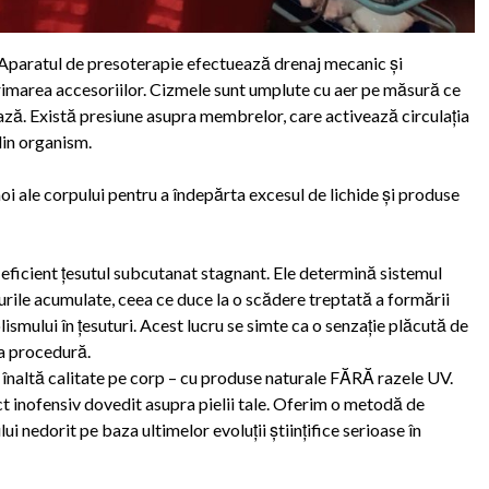
t. Aparatul de presoterapie efectuează drenaj mecanic și
marea accesoriilor. Cizmele sunt umplute cu aer pe măsură ce
ază. Există presiune asupra membrelor, care activează circulația
 din organism.
moi ale corpului pentru a îndepărta excesul de lichide și produse
 eficient țesutul subcutanat stagnant. Ele determină sistemul
gurile acumulate, ceea ce duce la o scădere treptată a formării
lismului în țesuturi. Acest lucru se simte ca o senzație plăcută de
ma procedură.
e înaltă calitate pe corp – cu produse naturale FĂRĂ razele UV.
ect inofensiv dovedit asupra pielii tale. Oferim o metodă de
i nedorit pe baza ultimelor evoluții științifice serioase în