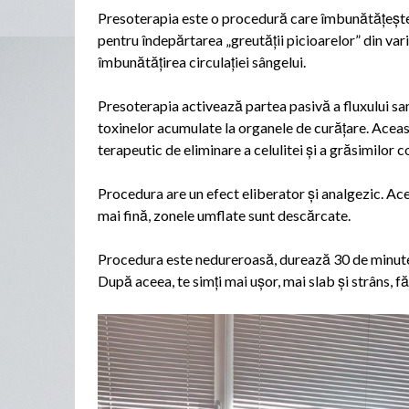
Presoterapia este o procedură care îmbunătățește ci
pentru îndepărtarea „greutății picioarelor” din vari
îmbunătățirea circulației sângelui.
Presoterapia activează partea pasivă a fluxului san
toxinelor acumulate la organele de curățare. Acea
terapeutic de eliminare a celulitei și a grăsimilor c
Procedura are un efect eliberator și analgezic. Ace
mai fină, zonele umflate sunt descărcate.
Procedura este nedureroasă, durează 30 de minute 
După aceea, te simți mai ușor, mai slab și strâns, fă