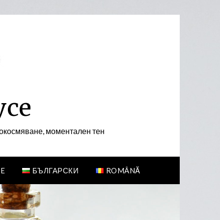
усе
а окосмяване, моментален тен
E
БЪЛГАРСКИ
ROMÂNĂ