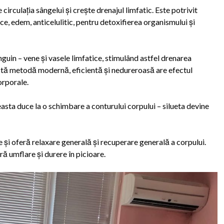
rculația sângelui și crește drenajul limfatic. Este potrivit
ce, edem, anticelulitic, pentru detoxifierea organismului și
guin – vene și vasele limfatice, stimulând astfel drenarea
stă metodă modernă, eficientă și nedureroasă are efectul
orporale.
asta duce la o schimbare a conturului corpului – silueta devine
și oferă relaxare generală și recuperare generală a corpului.
ră umflare și durere în picioare.