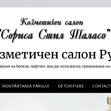
зметичен салон Р
ване на белези, лифтинг, масаж, кола маска, премахване н
ÎNDEPĂRTAREA PĂRULUI
DETOXIFIERE
CONTACT