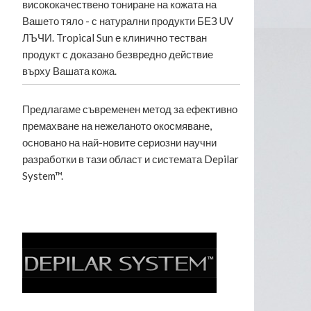
висококачествено тониране на кожата на
Вашето тяло - с натурални продукти БЕЗ UV
ЛЪЧИ. Tropical Sun е клинично тестван
продукт с доказано безвредно действие
върху Вашата кожа.
Предлагаме съвременен метод за ефективно
премахване на нежеланото окосмяване,
основано на най-новите сериозни научни
разработки в тази област и системата Depilar
System™.